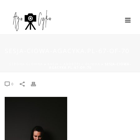
SESJA-CIOWA-AGACYKA.PL-67-OF-70
STRONA GŁÓWNA
»
KASIA + ANDRZEJ = OLIWKA
»
SESJA-CIOWA-
AGACYKA.PL-67-OF-70
0