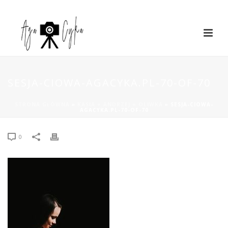
SESJA-CIOWA-AGACYKA.PL-70-OF-70
STRONA GŁÓWNA
»
KASIA + ANDRZEJ = OLIWKA
»
SESJA-CIOWA-
AGACYKA.PL-70-OF-70
0