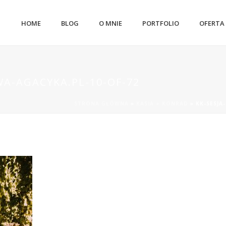
HOME
BLOG
O MNIE
PORTFOLIO
OFERTA
WA-AGACYKA.PL-10-OF-72
STRONA GŁÓWNA
»
KASIA + KONRAD
»
KK-SESJA