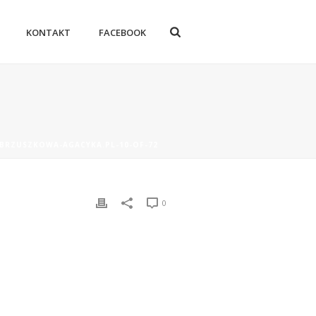
KONTAKT
FACEBOOK
-BRZUSZKOWA-AGACYKA.PL-10-OF-72
0