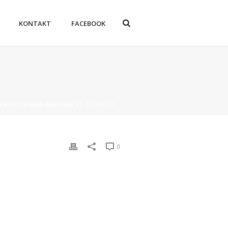
KONTAKT
FACEBOOK
-BRZUSZKOWA-AGACYKA.PL-12-OF-72
0