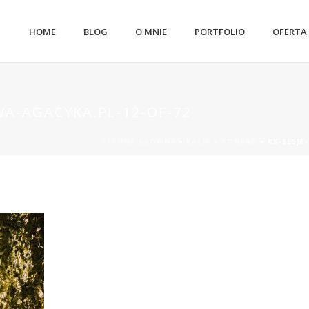
HOME
BLOG
O MNIE
PORTFOLIO
OFERTA
WA-AGACYKA.PL-12-OF-72
STRONA GŁÓWNA
»
KASIA + KONRAD
»
KK-SESJA