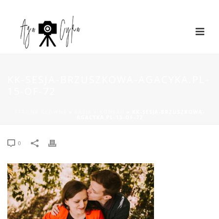
KK-SESJA-BRZUSZKOWA-AGACYKA.PL-
15-OF-72
STRONA GŁÓWNA
»
KASIA + KONRAD
»
KK-SESJA-BRZUSZKOWA-
AGACYKA.PL-15-OF-72
0