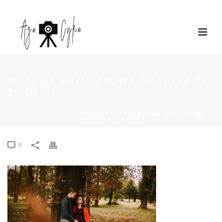
KK-SESJA-BRZUSZKOWA-AGACYKA.PL-
25-OF-72
STRONA GŁÓWNA
»
KASIA + KONRAD
»
KK-SESJA-BRZUSZKOWA-
AGACYKA.PL-25-OF-72
0