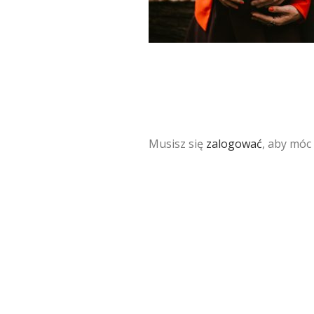
Musisz się
zalogować
, aby móc