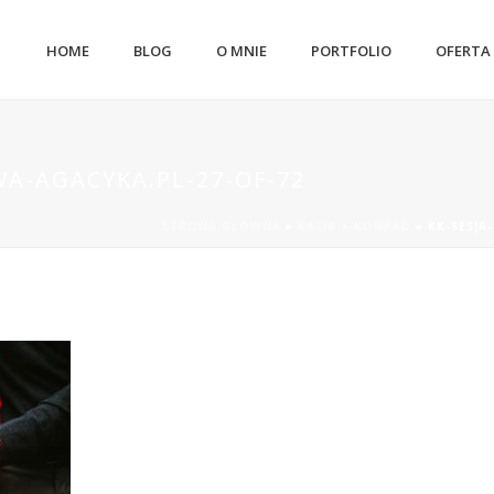
HOME
BLOG
O MNIE
PORTFOLIO
OFERTA
WA-AGACYKA.PL-27-OF-72
STRONA GŁÓWNA
»
KASIA + KONRAD
»
KK-SESJA