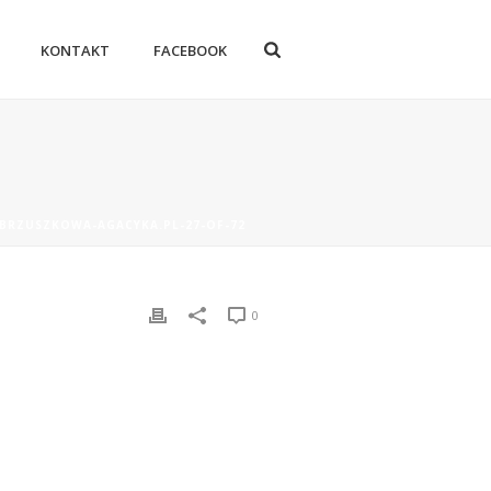
KONTAKT
FACEBOOK
-BRZUSZKOWA-AGACYKA.PL-27-OF-72
0