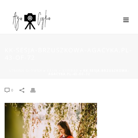
KK-SESJA-BRZUSZKOWA-AGACYKA.PL-
43-OF-72
STRONA GŁÓWNA
»
KASIA + KONRAD
»
KK-SESJA-BRZUSZKOWA-
AGACYKA.PL-43-OF-72
0