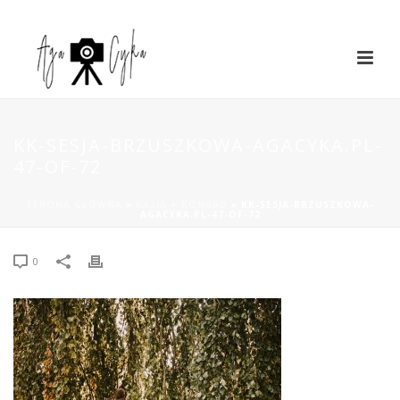
KK-SESJA-BRZUSZKOWA-AGACYKA.PL-
47-OF-72
STRONA GŁÓWNA
»
KASIA + KONRAD
»
KK-SESJA-BRZUSZKOWA-
AGACYKA.PL-47-OF-72
0