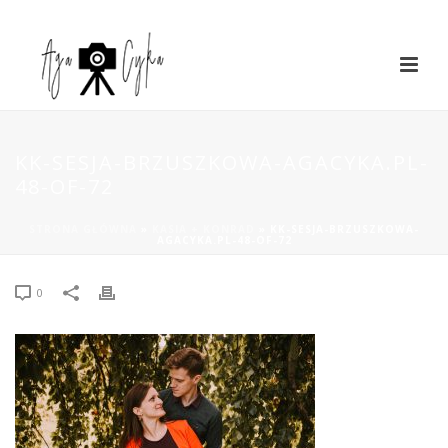
KK-SESJA-BRZUSZKOWA-AGACYKA.PL-
48-OF-72
STRONA GŁÓWNA
»
KASIA + KONRAD
»
KK-SESJA-BRZUSZKOWA-
AGACYKA.PL-48-OF-72
0