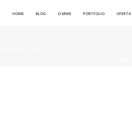
HOME
BLOG
O MNIE
PORTFOLIO
OFERTA
WA-AGACYKA.PL-60-OF-72
STRONA GŁÓWNA
»
KASIA + KONRAD
»
KK-SESJA