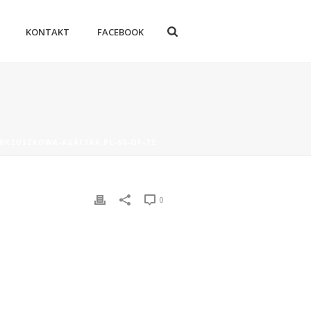
KONTAKT
FACEBOOK
-BRZUSZKOWA-AGACYKA.PL-60-OF-72
0