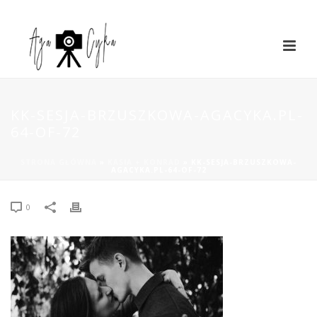
KK-SESJA-BRZUSZKOWA-AGACYKA.PL-
64-OF-72
STRONA GŁÓWNA
»
KASIA + KONRAD
»
KK-SESJA-BRZUSZKOWA-
AGACYKA.PL-64-OF-72
0