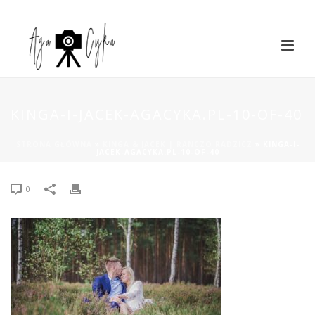
KINGA-I-JACEK-AGACYKA.PL-10-OF-40
STRONA GŁÓWNA
»
KINGA & JACEK | RANCZO RADZICZ
»
KINGA-I-
JACEK-AGACYKA.PL-10-OF-40
0