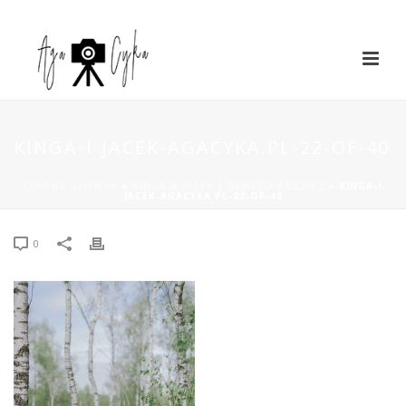
KINGA-I-JACEK-AGACYKA.PL-22-OF-40
STRONA GŁÓWNA
»
KINGA & JACEK | RANCZO RADZICZ
»
KINGA-I-
JACEK-AGACYKA.PL-22-OF-40
0