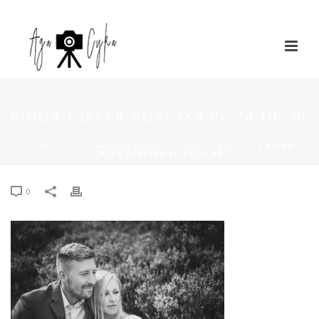
KINGA-I-JACEK-AGACYKA.PL-24-OF-40
STRONA GŁÓWNA
»
KINGA & JACEK | RANCZO RADZICZ
»
KINGA-I-
JACEK-AGACYKA.PL-24-OF-40
0