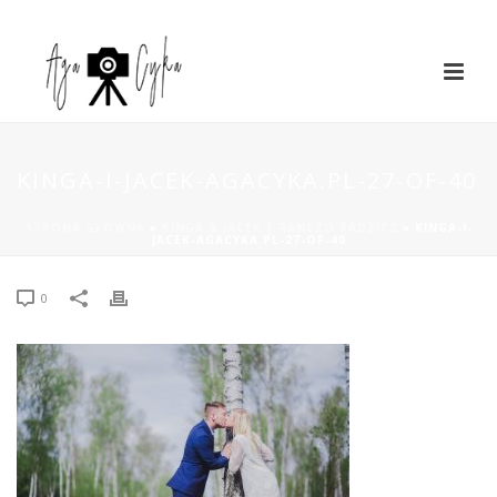
KINGA-I-JACEK-AGACYKA.PL-27-OF-40
STRONA GŁÓWNA
»
KINGA & JACEK | RANCZO RADZICZ
»
KINGA-I-
JACEK-AGACYKA.PL-27-OF-40
0