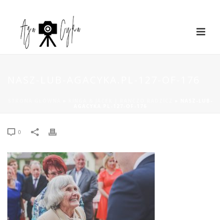
NASZ-LUB-AGACYKA.PL-127-OF-176
STRONA GŁÓWNA
»
KINGA & JACEK | RANCZO RADZICZ
»
NASZ-LUB-
AGACYKA.PL-127-OF-176
0