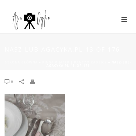
NASZ-LUB-AGACYKA.PL-13-OF-176
STRONA GŁÓWNA
»
KINGA & JACEK | RANCZO RADZICZ
»
NASZ-LUB-
AGACYKA.PL-13-OF-176
0