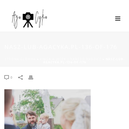
NASZ-LUB-AGACYKA.PL-136-OF-176
STRONA GŁÓWNA
»
KINGA & JACEK | RANCZO RADZICZ
»
NASZ-LUB-
AGACYKA.PL-136-OF-176
0