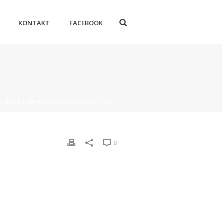
KONTAKT
FACEBOOK
»
NASZ-LUB-AGACYKA.PL-155-OF-176
0