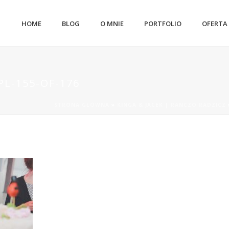
HOME
BLOG
O MNIE
PORTFOLIO
OFERTA
L-155-OF-176
STRONA GŁÓWNA
»
KINGA & JACEK | RANCZO RADZICZ