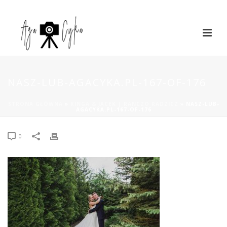
NASZ-LUB-AGACYKA.PL-167-OF-176
STRONA GŁÓWNA
»
KINGA & JACEK | RANCZO RADZICZ
»
NASZ-LUB-
AGACYKA.PL-167-OF-176
0