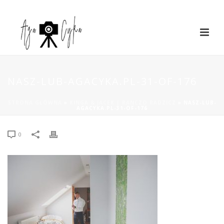
NASZ-LUB-AGACYKA.PL-31-OF-176
STRONA GŁÓWNA
»
KINGA & JACEK | RANCZO RADZICZ
»
NASZ-LUB-
AGACYKA.PL-31-OF-176
0