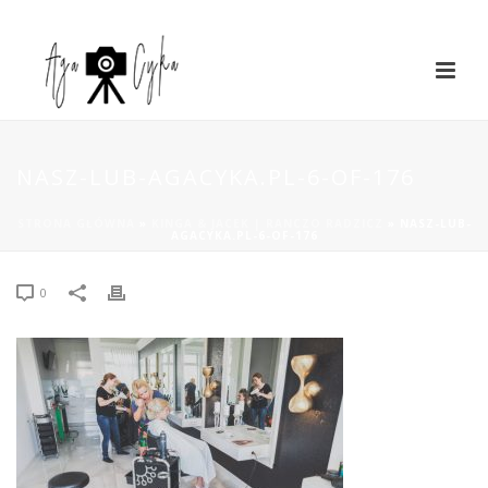
NASZ-LUB-AGACYKA.PL-6-OF-176
STRONA GŁÓWNA
»
KINGA & JACEK | RANCZO RADZICZ
»
NASZ-LUB-
AGACYKA.PL-6-OF-176
0