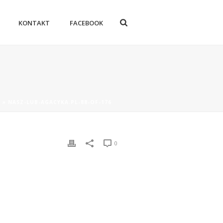
KONTAKT
FACEBOOK
Z
»
NASZ-LUB-AGACYKA.PL-88-OF-176
0