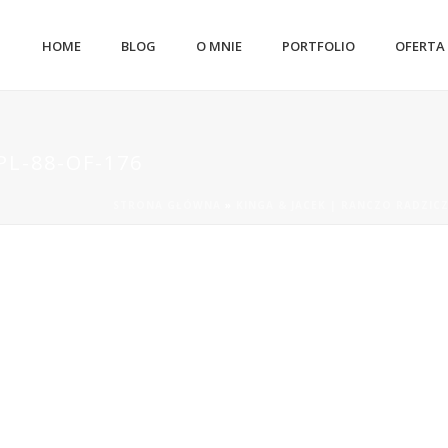
HOME
BLOG
O MNIE
PORTFOLIO
OFERTA
L-88-OF-176
STRONA GŁÓWNA
»
KINGA & JACEK | RANCZO RADZIC