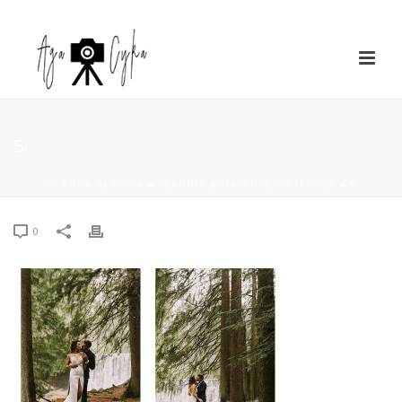
5
STRONA GŁÓWNA
»
KLAUDIA & MATEUSZ – KARPACZ
»
5
0