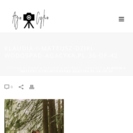
KLAUDIA-I-MATEUSZ-DZIKI-
WODOSPAD-AGACYKA.PL-36-OF-42
STRONA GŁÓWNA
»
KLAUDIA & MATEUSZ – KARPACZ
»
KLAUDIA-I-
MATEUSZ-DZIKI-WODOSPAD-AGACYKA.PL-36-OF-42
0