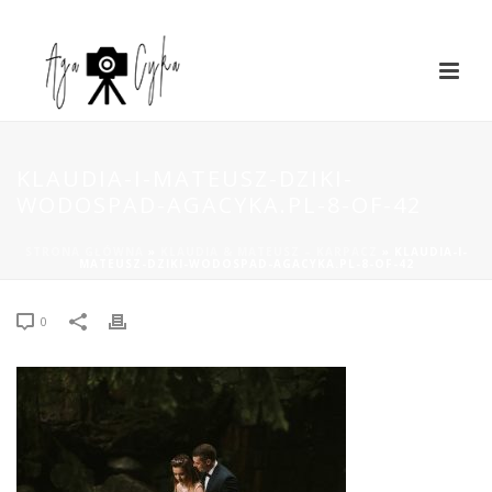
KLAUDIA-I-MATEUSZ-DZIKI-
WODOSPAD-AGACYKA.PL-8-OF-42
STRONA GŁÓWNA
»
KLAUDIA & MATEUSZ – KARPACZ
»
KLAUDIA-I-
MATEUSZ-DZIKI-WODOSPAD-AGACYKA.PL-8-OF-42
0