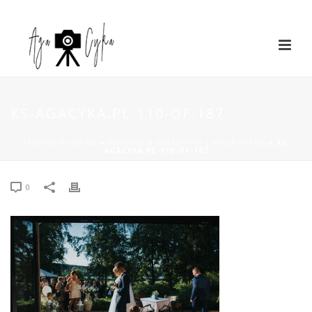
KS-AGACYKA.PL-110-OF-187
STRONA GŁÓWNA
»
KLAUDIA & SEBASTIAN | VILLA PLENA
»
KS-
AGACYKA.PL-110-OF-187
0