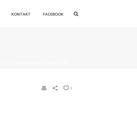
KONTAKT
FACEBOOK
 PLENA
»
KS-AGACYKA.PL-145-OF-187
0