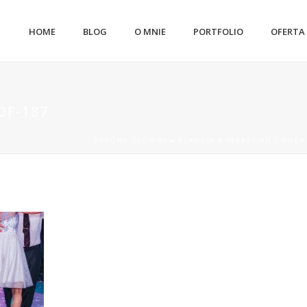
HOME
BLOG
O MNIE
PORTFOLIO
OFERTA
OF-187
STRONA GŁÓWNA
»
KLAUDIA & SEBASTIAN | VILLA