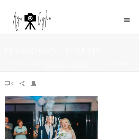
KS-AGACYKA.PL-151-OF-187
STRONA GŁÓWNA
»
KLAUDIA & SEBASTIAN | VILLA PLENA
»
KS-
AGACYKA.PL-151-OF-187
0