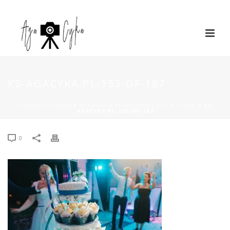
KS-AGACYKA.PL-153-OF-187
STRONA GŁÓWNA
»
KLAUDIA & SEBASTIAN | VILLA PLENA
»
KS-
AGACYKA.PL-153-OF-187
0