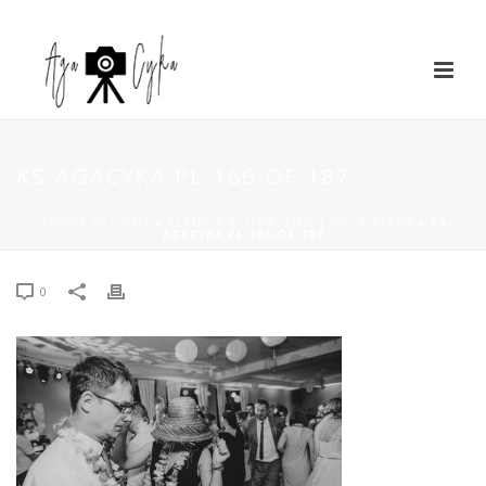
KS-AGACYKA.PL-166-OF-187
STRONA GŁÓWNA
»
KLAUDIA & SEBASTIAN | VILLA PLENA
»
KS-
AGACYKA.PL-166-OF-187
0