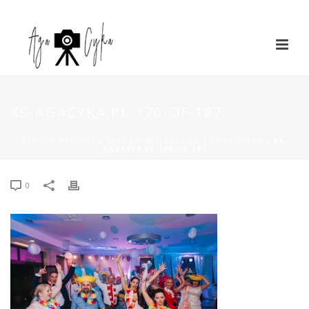
KS-AGACYKA.PL-170-OF-187
STRONA GŁÓWNA
»
KLAUDIA & SEBASTIAN | VILLA PLENA
»
KS-
AGACYKA.PL-170-OF-187
0