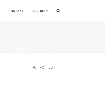
KONTAKT
FACEBOOK
A PLENA
»
KS-AGACYKA.PL-19-OF-187
0