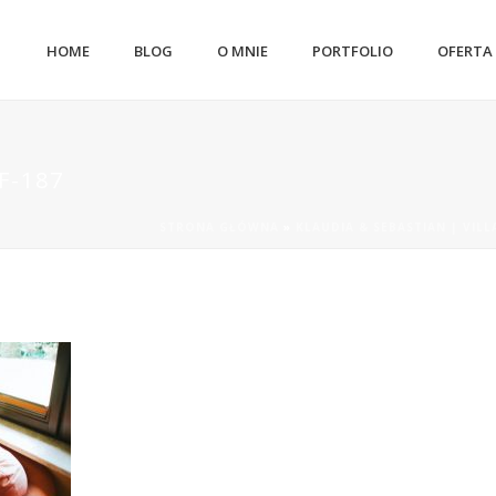
HOME
BLOG
O MNIE
PORTFOLIO
OFERTA
F-187
STRONA GŁÓWNA
»
KLAUDIA & SEBASTIAN | VILL