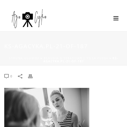
KS-AGACYKA.PL-21-OF-187
STRONA GŁÓWNA
»
KLAUDIA & SEBASTIAN | VILLA PLENA
»
KS-
AGACYKA.PL-21-OF-187
0