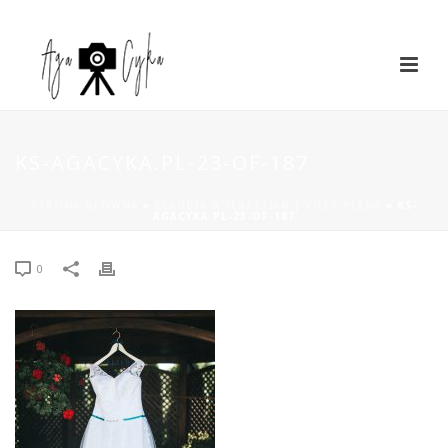
KS-AGACYKA.PL-23-OF-187
STRONA GŁÓWNA
»
KLAUDIA & SEBASTIAN | VILLA PLENA
»
KS-
AGACYKA.PL-23-OF-187
0