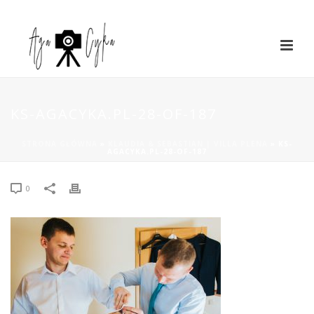
KS-AGACYKA.PL-28-OF-187
STRONA GŁÓWNA
»
KLAUDIA & SEBASTIAN | VILLA PLENA
»
KS-
AGACYKA.PL-28-OF-187
0