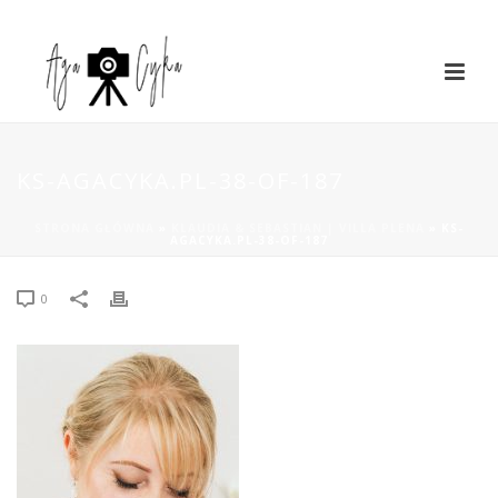
KS-AGACYKA.PL-38-OF-187
STRONA GŁÓWNA
»
KLAUDIA & SEBASTIAN | VILLA PLENA
»
KS-
AGACYKA.PL-38-OF-187
0