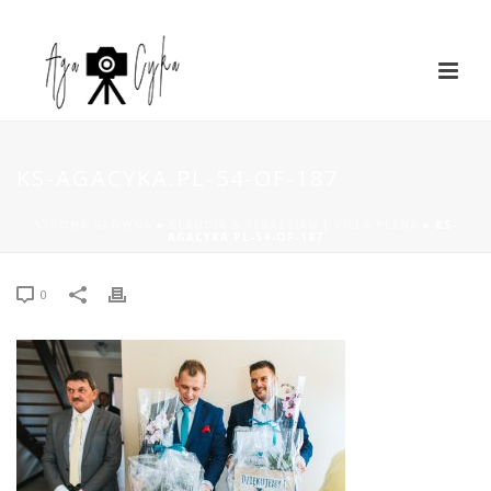
KS-AGACYKA.PL-54-OF-187
STRONA GŁÓWNA
»
KLAUDIA & SEBASTIAN | VILLA PLENA
»
KS-
AGACYKA.PL-54-OF-187
0