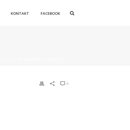
KONTAKT
FACEBOOK
A PLENA
»
KS-AGACYKA.PL-55-OF-187
0