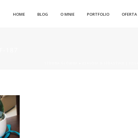
HOME
BLOG
O MNIE
PORTFOLIO
OFERTA
F-187
STRONA GŁÓWNA
»
KLAUDIA & SEBASTIAN | VILL