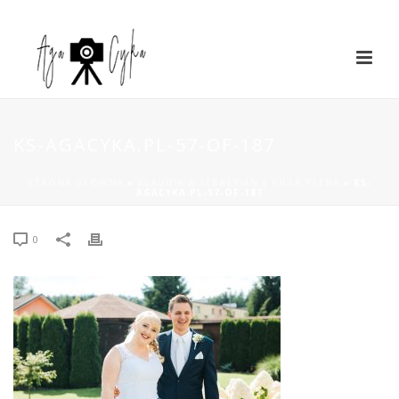
KS-AGACYKA.PL-57-OF-187
STRONA GŁÓWNA
»
KLAUDIA & SEBASTIAN | VILLA PLENA
»
KS-
AGACYKA.PL-57-OF-187
0