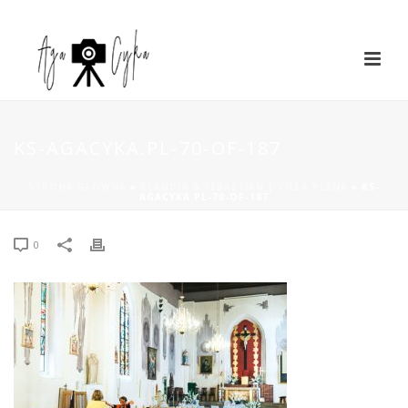
KS-AGACYKA.PL-70-OF-187
STRONA GŁÓWNA
»
KLAUDIA & SEBASTIAN | VILLA PLENA
»
KS-
AGACYKA.PL-70-OF-187
0