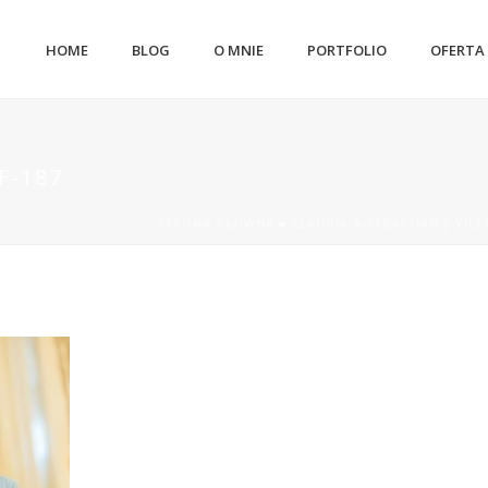
HOME
BLOG
O MNIE
PORTFOLIO
OFERTA
F-187
STRONA GŁÓWNA
»
KLAUDIA & SEBASTIAN | VILL