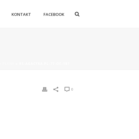
KONTAKT
FACEBOOK
A PLENA
»
KS-AGACYKA.PL-77-OF-187
0