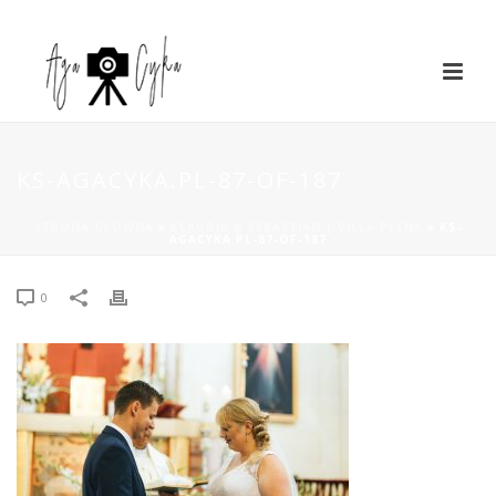
KS-AGACYKA.PL-87-OF-187
STRONA GŁÓWNA
»
KLAUDIA & SEBASTIAN | VILLA PLENA
»
KS-
AGACYKA.PL-87-OF-187
0