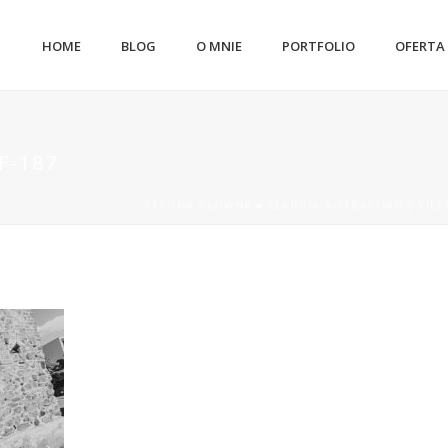
HOME
BLOG
O MNIE
PORTFOLIO
OFERTA
F-187
STRONA GŁÓWNA
»
KLAUDIA & SEBASTIAN | VILL