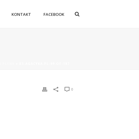
KONTAKT
FACEBOOK
A PLENA
»
KS-AGACYKA.PL-99-OF-187
0