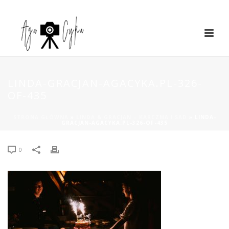
LINDA-GRACJAN-AGACYKA.PL-326-
OF-435
STRONA GŁÓWNA
»
LINDA & GRACJAN – KARCZMA I SAD
»
LINDA-
GRACJAN-AGACYKA.PL-326-OF-435
0