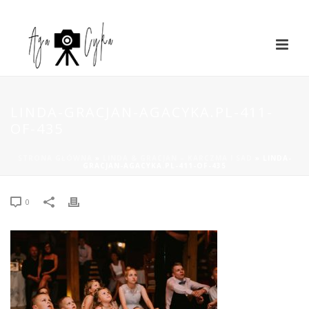
LINDA-GRACJAN-AGACYKA.PL-411-
OF-435
STRONA GŁÓWNA
»
LINDA & GRACJAN – KARCZMA I SAD
»
LINDA-
GRACJAN-AGACYKA.PL-411-OF-435
0