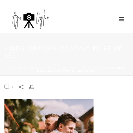
LINDA-GRACJAN-AGACYKA.PL-88-OF-
435
STRONA GŁÓWNA
»
LINDA & GRACJAN – KARCZMA I SAD
»
LINDA-
GRACJAN-AGACYKA.PL-88-OF-435
0