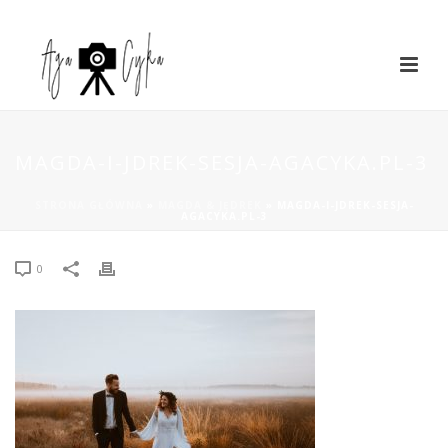
MAGDA-I-JDREK-SESJA-AGACYKA.PL-3
STRONA GŁÓWNA
»
MAGDA & JĘDREK
»
MAGDA-I-JDREK-SESJA-
AGACYKA.PL-3
0