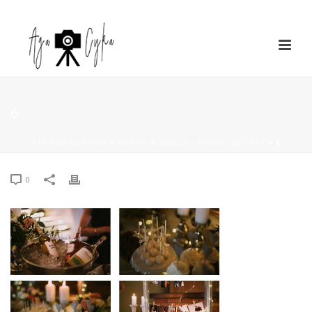
6
STRONA GŁÓWNA
»
MARTA & MACIEJ – WINNY DWOREK
»
6
0